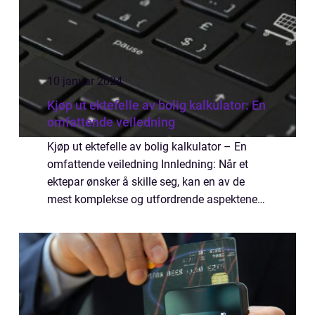
10 januar 2024
Kjøp ut ektefelle av bolig kalkulator: En
omfattende veiledning
Kjøp ut ektefelle av bolig kalkulator – En
omfattende veiledning Innledning: Når et
ektepar ønsker å skille seg, kan en av de
mest komplekse og utfordrende aspektene
være å dele opp eiendom og eiendeler som
ervervet i fellesskap. En viktig del ...