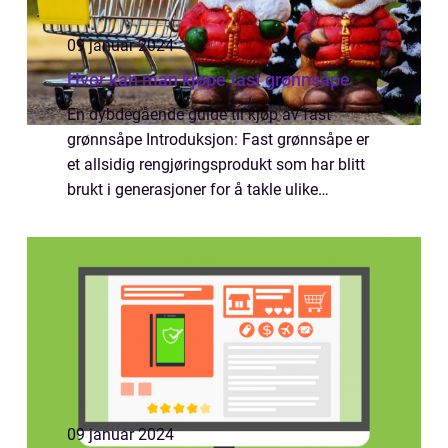
09 januar 2024
Hvor kan man kjøpe fast grønnsåpe
En dybdegående guide til kjøp av fast
grønnsåpe Introduksjon: Fast grønnsåpe er
et allsidig rengjøringsprodukt som har blitt
brukt i generasjoner for å takle ulike
oppgaver i hjemmet. Enten det er rengjøring
av kjøkkenet, badet eller vaskerommet, kan...
09 januar 2024