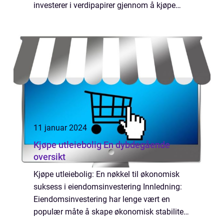
investerer i verdipapirer gjennom å kjøpe
andeler i et fond. Disse fondene kan være
sammensatt av ulike typer verd...
11 januar 2024
Kjøpe utleiebolig En dybdegående
oversikt
Kjøpe utleiebolig: En nøkkel til økonomisk
suksess i eiendomsinvestering Innledning:
Eiendomsinvestering har lenge vært en
populær måte å skape økonomisk stabilitet