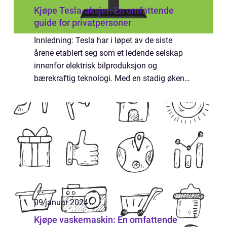
Kjøpe Tesla-aksjer: En omfattende
guide for privatpersoner
Innledning: Tesla har i løpet av de siste
årene etablert seg som et ledende selskap
innenfor elektrisk bilproduksjon og
bærekraftig teknologi. Med en stadig økende
interesse for denne sektoren har mange
privatpersoner begynt å vurdere å kjøpe
Tesla-a...
09 januar 2024
Kjøpe vaskemaskin: En omfattende