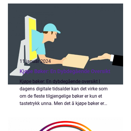
likevel avgjørende for sukse...
11 januar 2024
Kjøpe Bøker: En Dybdegående Oversikt
Kjøpe bøker: En dybdegående oversikt I
dagens digitale tidsalder kan det virke som
om de fleste tilgjengelige bøker er kun et
tastetrykk unna. Men det å kjøpe bøker er
ikke bare enkel tilgang til litteratur, det er
også en verden av mangfoldige utgiv...