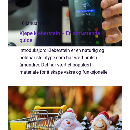
10 januar 2024
Kjøpe kleberstein – En omfattende
guide
Introduksjon: Kleberstein er en naturlig og
holdbar steintype som har vært brukt i
århundrer. Det har vært et populært
materiale for å skape vakre og funksjonelle
elementer i både interiør- og eksteriørdesign.
I denne guiden vil vi utforske alt du tr...