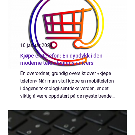
10 januar 2024
Kjøpe en telefon: En dypdykk i den
moderne teknologiens univers
En overordnet, grundig oversikt over «kjøpe
telefon» Når man skal kjøpe en mobiltelefon
i dagens teknologi-sentriske verden, er det
viktig å være oppdatert på de nyeste trender
og mulighetene som finnes på markedet. En
mobiltelefon er ikk...