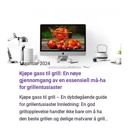
og bygge formue på. En av de mest
lønnsomme og attraktive strategiene innen
eiendomsi...
11 januar 2024
Kjøpe gass til grill: En nøye
gjennomgang av en essensiell må-ha
for grillentusiaster
Kjøpe gass til grill – En dybdegående guide
for grillentusiaster Innledning: En god
grillopplevelse handler ikke bare om å ha
den beste grillen og deilige matvarer å grille.
En viktig faktor som ofte blir glemt, men