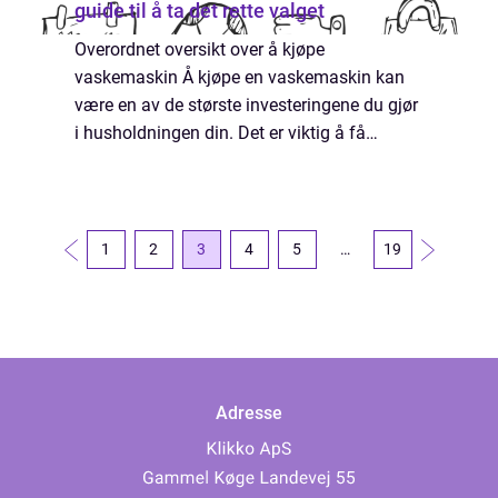
guide til å ta det rette valget
Overordnet oversikt over å kjøpe
vaskemaskin Å kjøpe en vaskemaskin kan
være en av de største investeringene du gjør
i husholdningen din. Det er viktig å få
grundig kunnskap om ulike typer
vaskemaskiner, deres funksjoner og
popularitet, samt hvordan ...
1
2
3
4
5
…
19
Adresse