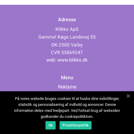
Adresse
web:
www.klikko.dk
Menu
Reklame
Om oss
På vores website bruges cookies til at huske dine indstillinger,
Cookies
statistik og personalisering af indhold og annoncer. Denne
information deles med tredjepart. Ved fortsat brug af websiden
Kontakt Oss
godkender du cookiepolitikken.
Sitemap
Ok
Privatlivspolitik