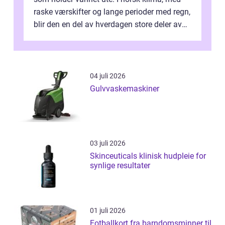
raske værskifter og lange perioder med regn,
blir den en del av hverdagen store deler av
året. Valg av riktig modell...
04 juli 2026
Gulvvaskemaskiner
03 juli 2026
Skinceuticals klinisk hudpleie for
synlige resultater
01 juli 2026
Fotballkort fra barndomsminner til