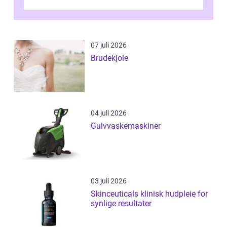
stall og fjøs, men også i innkjø...
07 juli 2026
Brudekjole
04 juli 2026
Gulvvaskemaskiner
03 juli 2026
Skinceuticals klinisk hudpleie for
synlige resultater