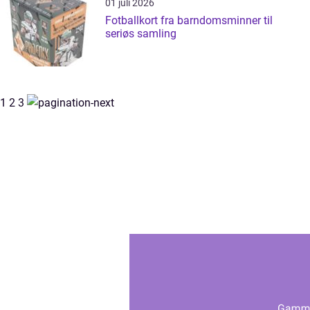
01 juli 2026
Fotballkort fra barndomsminner til
seriøs samling
1
2
3