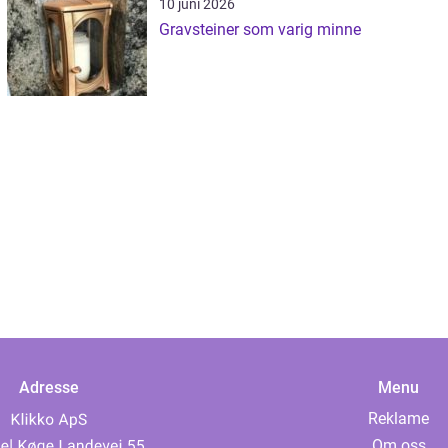
10 juni 2026
Gravsteiner som varig minne
Adresse
Menu
Reklame
Om oss