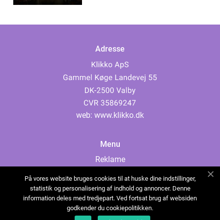
Adresse
web:
www.klikko.dk
Menu
Reklame
Om oss
På vores website bruges cookies til at huske dine indstillinger,
Cookies
statistik og personalisering af indhold og annoncer. Denne
information deles med tredjepart. Ved fortsat brug af websiden
Kontakt Oss
godkender du cookiepolitikken.
Sitemap