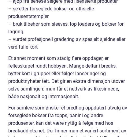
– kjøp fra seriøse selgere med lisensierte produkter
– se etter forseglede bokser og offisielle
produsentstempler
– bruk tilbehør som sleeves, top loaders og bokser for
lagring
– vurder profesjonell gradering av spesielt sjeldne eller
verdifulle kort
Et annet moment som stadig flere oppdager, er
fellesskapet rundt hobbyen. Mange deltar i breaks,
bytter kort i grupper eller følger lanseringer og
produktnyheter tett. Det gir en ekstra dimensjon utover
selve samlingen: man får et nettverk av likesinnede,
både nasjonalt og internasjonalt.
For samlere som ønsker et bredt og oppdatert utvalg av
forseglede bokser fra topps, panini og andre
produsenter, kan det være nyttig å følge med hos
breakaddicts.net. Der finner man et variert sortiment av