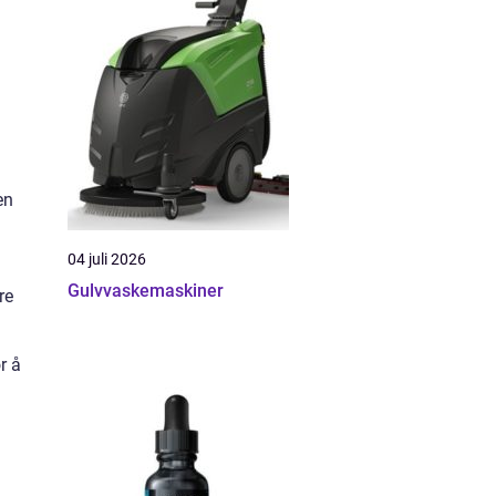
en
04 juli 2026
Gulvvaskemaskiner
re
r å