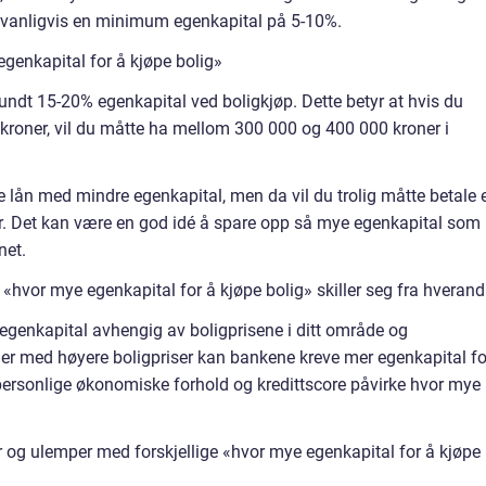
er vanligvis en minimum egenkapital på 5-10%.
genkapital for å kjøpe bolig»
undt 15-20% egenkapital ved boligkjøp. Dette betyr at hvis du
er kroner, vil du måtte ha mellom 300 000 og 400 000 kroner i
e lån med mindre egenkapital, men da vil du trolig måtte betale 
kår. Det kan være en god idé å spare opp så mye egenkapital som
net.
«hvor mye egenkapital for å kjøpe bolig» skiller seg fra hverand
l egenkapital avhengig av boligprisene i ditt område og
der med høyere boligpriser kan bankene kreve mer egenkapital fo
n personlige økonomiske forhold og kredittscore påvirke hvor mye
 og ulemper med forskjellige «hvor mye egenkapital for å kjøpe