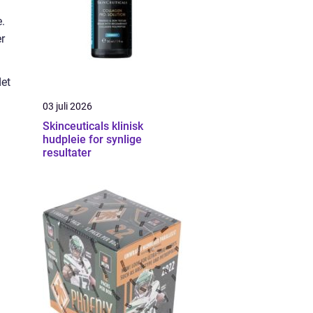
e.
r
det
03 juli 2026
Skinceuticals klinisk
hudpleie for synlige
resultater