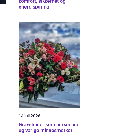
komfort, sikkerhet og
energisparing
14 juli 2026
Gravsteiner som personlige
og varige minnesmerker