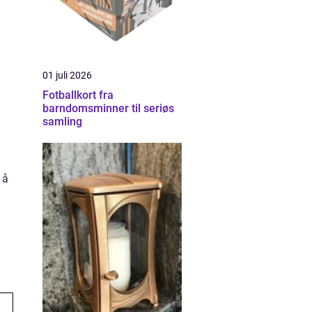
01 juli 2026
Fotballkort fra
barndomsminner til seriøs
samling
 å