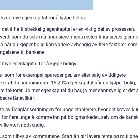
«hvor mye egenkapital for å kjøpe bolig»
 det å ha tilstrekkelig egenkapital er en viktig del av prosessen.
 verdi som du selv må finansiere, mens resten finansieres gjen
a når du kjøper bolig kan variere avhengig av flere faktorer, som
ingelsene til bankene.
 mye egenkapital for å kjøpe bolig»
r, som for eksempel sparepenger, arv eller salg av tidligere
ker at du har minimum 15-20% egenkapital når du kjøper bolig,
re faktorer. Jo mer egenkapital du har, jo mer sannsynlig er det 
bedre lånevilkår.
e av Boliglånsordningen for unge etablerere, hvor det kreves ku
g for flere unge å komme inn på boligmarkedet, selv om de kansk
ville vært nødvendig.
n, som tilbys av kommunene. Startlån gir lavere rente og mulighe