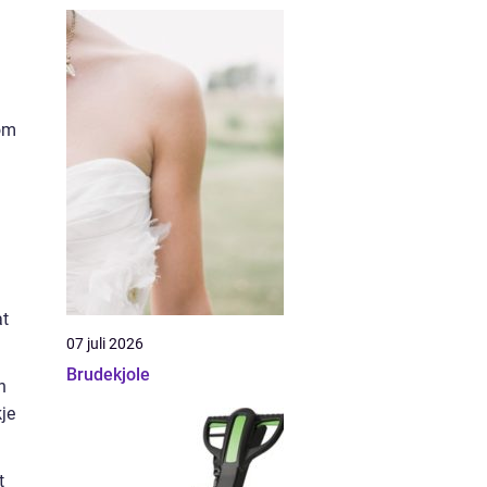
nom
at
07 juli 2026
Brudekjole
n
je
t