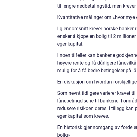
til lengre nedbetalingstid, men krev
Kvantitative målinger om «hvor mye e
I gjennomsnitt krever norske banker r
ønsker å kjøpe en bolig til 2 million
egenkapital.
I noen tilfeller kan bankene godkjenn
høyere rente og få dårligere lånevil
mulig for å få bedre betingelser på lå
En diskusjon om hvordan forskjellige 
Som nevnt tidligere varierer kravet ti
lånebetingelsene til bankene. I områ
redusere risikoen deres. I tillegg ka
egenkapital som kreves.
En historisk gjennomgang av fordeler
bolig»