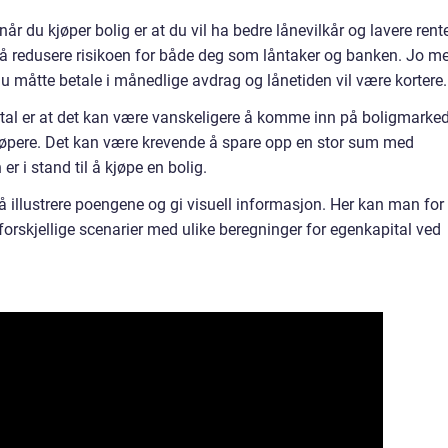
r du kjøper bolig er at du vil ha bedre lånevilkår og lavere rent
l å redusere risikoen for både deg som låntaker og banken. Jo me
du måtte betale i månedlige avdrag og lånetiden vil være kortere.
al er at det kan være vanskeligere å komme inn på boligmarke
kjøpere. Det kan være krevende å spare opp en stor sum med
er i stand til å kjøpe en bolig.
 illustrere poengene og gi visuell informasjon. Her kan man for
orskjellige scenarier med ulike beregninger for egenkapital ved