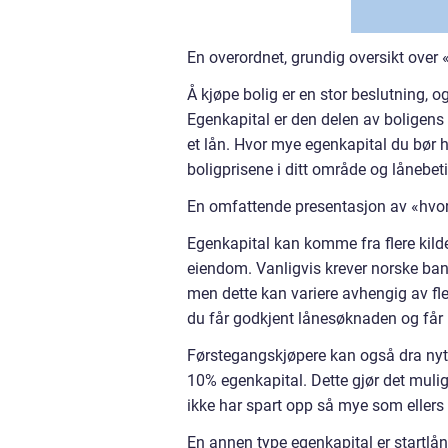
En overordnet, grundig oversikt over 
Å kjøpe bolig er en stor beslutning, og
Egenkapital er den delen av boligens
et lån. Hvor mye egenkapital du bør h
boligprisene i ditt område og lånebet
En omfattende presentasjon av «hvor
Egenkapital kan komme fra flere kilde
eiendom. Vanligvis krever norske ban
men dette kan variere avhengig av fle
du får godkjent lånesøknaden og får 
Førstegangskjøpere kan også dra nytt
10% egenkapital. Dette gjør det muli
ikke har spart opp så mye som ellers 
En annen type egenkapital er startlå