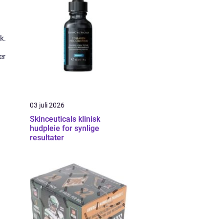
k.
er
03 juli 2026
Skinceuticals klinisk
hudpleie for synlige
resultater