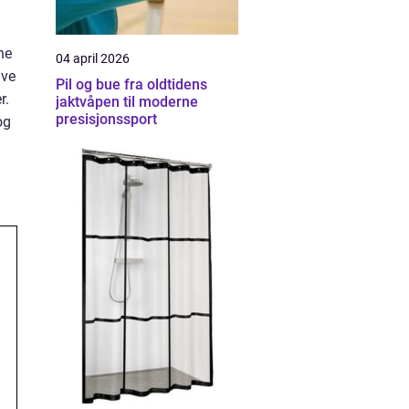
ne
04 april 2026
ive
Pil og bue fra oldtidens
r.
jaktvåpen til moderne
presisjonssport
og