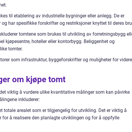
het.
s til etablering av industrielle bygninger eller anlegg. De er
r og har spesifikke forskrifter og restriksjoner knyttet til deres bru
luderer tomtene som brukes til utvikling av forretningsbygg ell
l kjøpesentre, hoteller eller kontorbygg. Beliggenhet og
slike tomter.
torer som infrastruktur, byggeforskrifter og muligheter for videre
nger om kjøpe tomt
det viktig å vurdere ulike kvantitative målinger som kan påvirke
ålingene inkluderer:
t totale arealet som er tilgjengelig for utvikling. Det er viktig å
r for å realisere den planlagte utviklingen og for å oppfylle