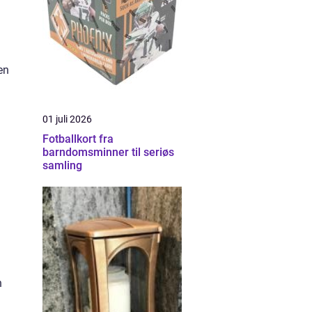
en
01 juli 2026
Fotballkort fra
barndomsminner til seriøs
samling
n