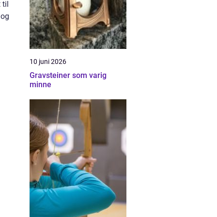
til
 og
10 juni 2026
Gravsteiner som varig
minne