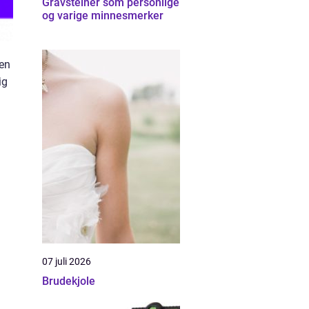
Gravsteiner som personlige
og varige minnesmerker
 en
ig
07 juli 2026
Brudekjole