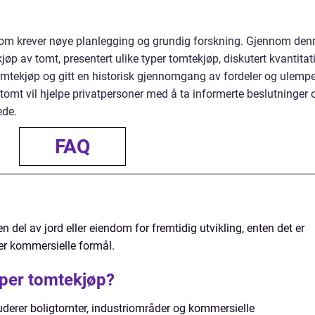
om krever nøye planlegging og grundig forskning. Gjennom den
 kjøp av tomt, presentert ulike typer tomtekjøp, diskutert kvantitat
omtekjøp og gitt en historisk gjennomgang av fordeler og ulempe
tomt vil hjelpe privatpersoner med å ta informerte beslutninger 
ede.
FAQ
 del av jord eller eiendom for fremtidig utvikling, enten det er
ller kommersielle formål.
yper tomtekjøp?
uderer boligtomter, industriområder og kommersielle