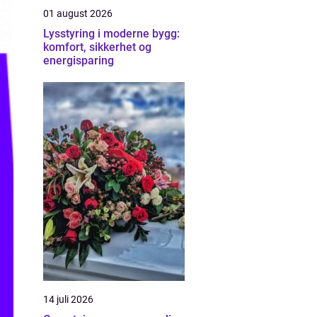
01 august 2026
Lysstyring i moderne bygg:
komfort, sikkerhet og
energisparing
14 juli 2026