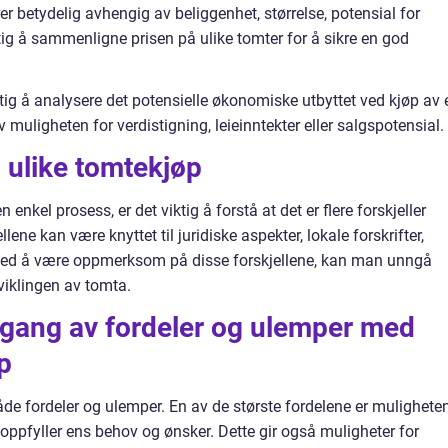
er betydelig avhengig av beliggenhet, størrelse, potensial for
ktig å sammenligne prisen på ulike tomter for å sikre en god
ktig å analysere det potensielle økonomiske utbyttet ved kjøp av 
 muligheten for verdistigning, leieinntekter eller salgspotensial.
m ulike tomtekjøp
nkel prosess, er det viktig å forstå at det er flere forskjeller
ene kan være knyttet til juridiske aspekter, lokale forskrifter,
er. Ved å være oppmerksom på disse forskjellene, kan man unngå
tviklingen av tomta.
mgang av fordeler og ulemper med
p
både fordeler og ulemper. En av de største fordelene er mulighete
oppfyller ens behov og ønsker. Dette gir også muligheter for