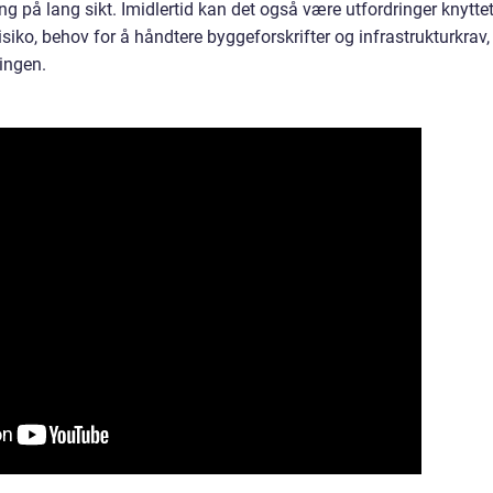
 på lang sikt. Imidlertid kan det også være utfordringer knyttet 
siko, behov for å håndtere byggeforskrifter og infrastrukturkrav,
lingen.