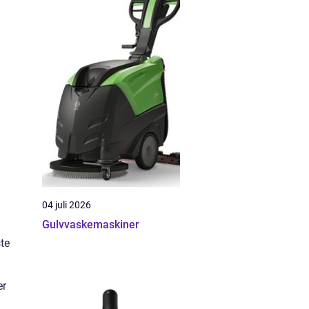
04 juli 2026
Gulvvaskemaskiner
ste
er