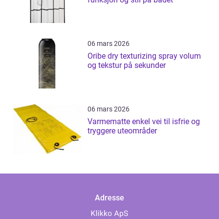
06 mars 2026
Oribe dry texturizing spray volum
og tekstur på sekunder
06 mars 2026
Varmematte enkel vei til isfrie og
tryggere uteområder
Adresse