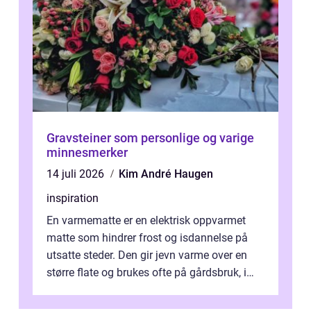
Gravsteiner som personlige og varige
minnesmerker
14 juli 2026
Kim André Haugen
inspiration
En varmematte er en elektrisk oppvarmet
matte som hindrer frost og isdannelse på
utsatte steder. Den gir jevn varme over en
større flate og brukes ofte på gårdsbruk, i
stall og fjøs, men også i innkjø...