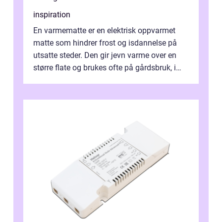
inspiration
En varmematte er en elektrisk oppvarmet
matte som hindrer frost og isdannelse på
utsatte steder. Den gir jevn varme over en
større flate og brukes ofte på gårdsbruk, i
stall og fjøs, men også i innkjø...