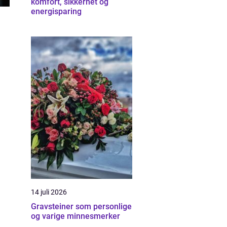
komfort, sikkerhet og
energisparing
14 juli 2026
Gravsteiner som personlige
og varige minnesmerker