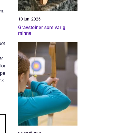
en.
10 juni 2026
Gravsteiner som varig
minne
pet
er
for
øpe
sk