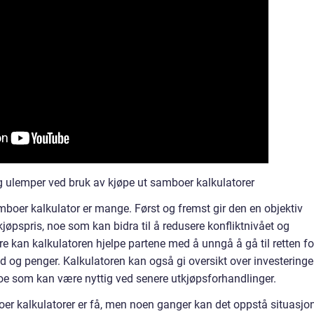
g ulemper ved bruk av kjøpe ut samboer kalkulatorer
mboer kalkulator er mange. Først og fremst gir den en objektiv
kjøpspris, noe som kan bidra til å redusere konfliktnivået og
dere kan kalkulatoren hjelpe partene med å unngå å gå til retten fo
id og penger. Kalkulatoren kan også gi oversikt over investering
, noe som kan være nyttig ved senere utkjøpsforhandlinger.
r kalkulatorer er få, men noen ganger kan det oppstå situasjo