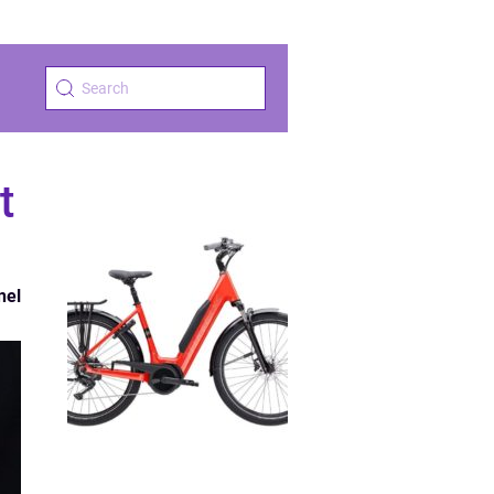
t
nel