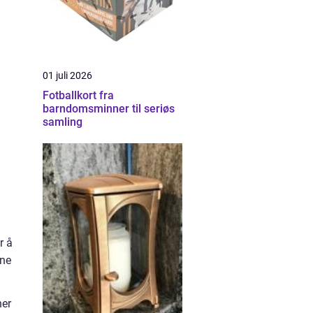
01 juli 2026
Fotballkort fra
barndomsminner til seriøs
samling
r å
ene
ner