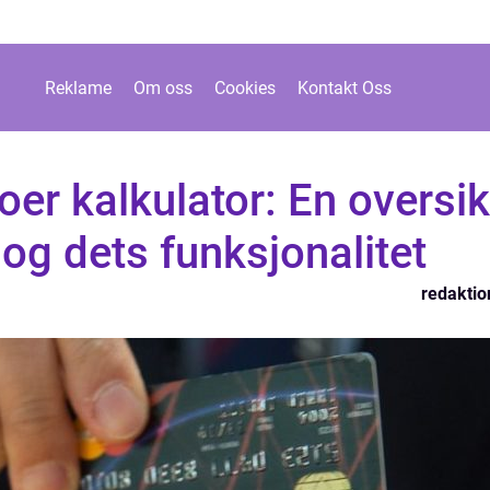
Reklame
Om oss
Cookies
Kontakt Oss
er kalkulator: En oversik
 og dets funksjonalitet
redaktio