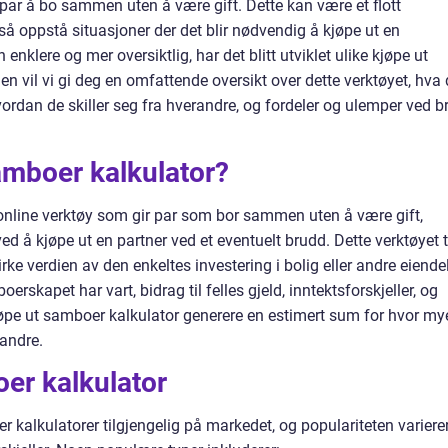
par å bo sammen uten å være gift. Dette kan være et flott
å oppstå situasjoner der det blir nødvendig å kjøpe ut en
nklere og mer oversiktlig, har det blitt utviklet ulike kjøpe ut
en vil vi gi deg en omfattende oversikt over dette verktøyet, hva 
vordan de skiller seg fra hverandre, og fordeler og ulemper ved b
amboer kalkulator?
 online verktøy som gir par som bor sammen uten å være gift,
ed å kjøpe ut en partner ved et eventuelt brudd. Dette verktøyet 
rke verdien av den enkeltes investering i bolig eller andre eiendel
rskapet har vart, bidrag til felles gjeld, inntektsforskjeller, og
kjøpe ut samboer kalkulator generere en estimert sum for hvor my
 andre.
er kalkulator
r kalkulatorer tilgjengelig på markedet, og populariteten variere