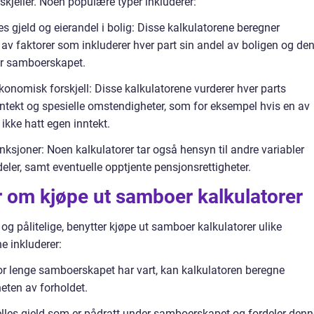
skjeller. Noen populære typer inkluderer:
les gjeld og eierandel i bolig: Disse kalkulatorene beregner
 faktorer som inkluderer hver part sin andel av boligen og de
er samboerskapet.
økonomisk forskjell: Disse kalkulatorene vurderer hver parts
ntekt og spesielle omstendigheter, som for eksempel hvis en av
kke hatt egen inntekt.
ksjoner: Noen kalkulatorer tar også hensyn til andre variabler
eler, samt eventuelle opptjente pensjonsrettigheter.
r om kjøpe ut samboer kalkulatorer
og pålitelige, benytter kjøpe ut samboer kalkulatorer ulike
e inkluderer:
hvor lenge samboerskapet har vart, kan kalkulatoren beregne
heten av forholdet.
 felles gjeld som er pådratt under samboerskapet og fordeler den