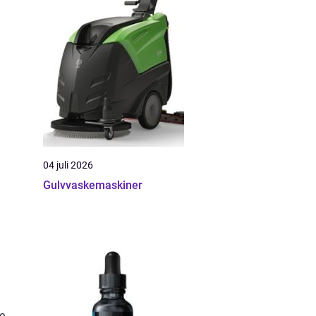
n
04 juli 2026
Gulvvaskemaskiner
ne