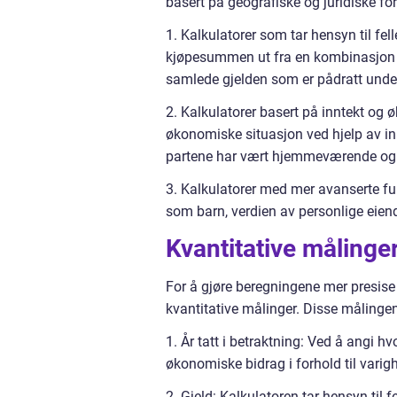
basert på geografiske og juridiske for
1. Kalkulatorer som tar hensyn til fel
kjøpesummen ut fra en kombinasjon av
samlede gjelden som er pådratt und
2. Kalkulatorer basert på inntekt og 
økonomiske situasjon ved hjelp av in
partene har vært hjemmeværende og i
3. Kalkulatorer med mer avanserte fun
som barn, verdien av personlige eiend
Kvantitative målinge
For å gjøre beregningene mer presise 
kvantitative målinger. Disse målingen
1. År tatt i betraktning: Ved å angi 
økonomiske bidrag i forhold til varig
2. Gjeld: Kalkulatoren tar hensyn til