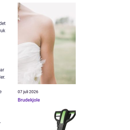
det
ruk
tar
er.
e
07 juli 2026
Brudekjole
r