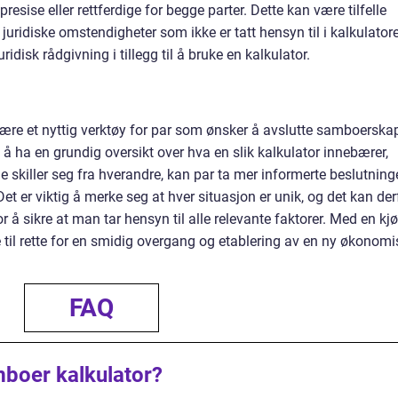
resise eller rettferdige for begge parter. Dette kan være tilfelle
 juridiske omstendigheter som ikke er tatt hensyn til i kalkulator
ridisk rådgivning i tillegg til å bruke en kalkulator.
ære et nyttig verktøy for par som ønsker å avslutte samboerska
 å ha en grundig oversikt over hva en slik kalkulator innebærer,
e skiller seg fra hverandre, kan par ta mer informerte beslutning
et er viktig å merke seg at hver situasjon er unik, og det kan der
or å sikre at man tar hensyn til alle relevante faktorer. Med en kj
til rette for en smidig overgang og etablering av en ny økonomi
FAQ
mboer kalkulator?