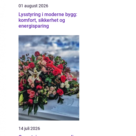
01 august 2026
Lysstyring i moderne bygg:
komfort, sikkerhet og
energisparing
14 juli 2026