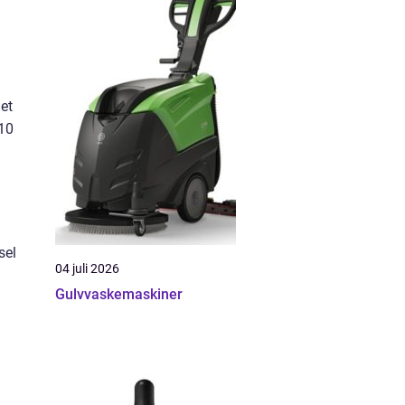
et
 10
sel
04 juli 2026
Gulvvaskemaskiner