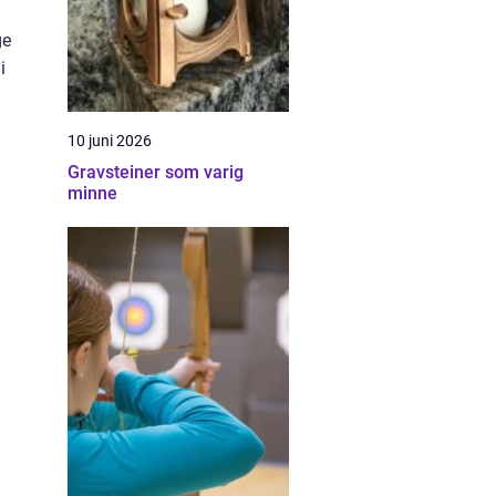
ge
i
10 juni 2026
Gravsteiner som varig
minne