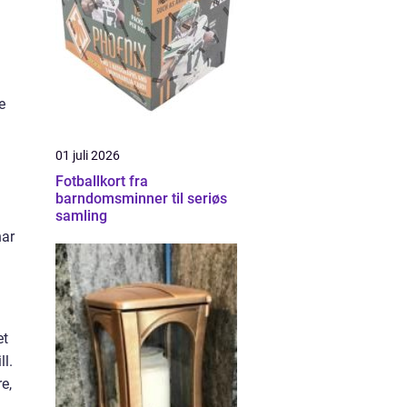
e
01 juli 2026
Fotballkort fra
barndomsminner til seriøs
samling
har
et
l.
e,