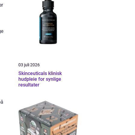
er
ge
03 juli 2026
Skinceuticals klinisk
hudpleie for synlige
resultater
på