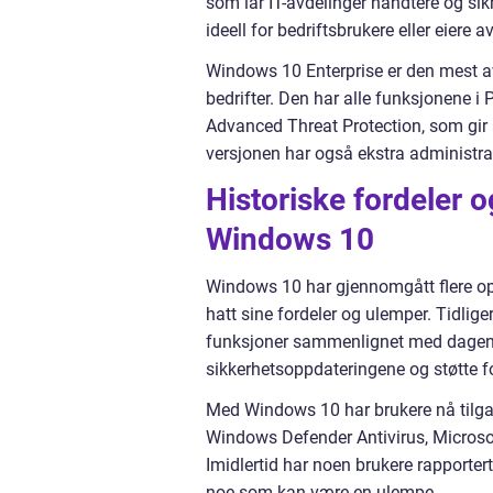
som lar IT-avdelinger håndtere og si
ideell for bedriftsbrukere eller eiere a
Windows 10 Enterprise er den mest av
bedrifter. Den har alle funksjonene 
Advanced Threat Protection, som gir 
versjonen har også ekstra administrasj
Historiske fordeler 
Windows 10
Windows 10 har gjennomgått flere opp
hatt sine fordeler og ulemper. Tidli
funksjoner sammenlignet med dagen
sikkerhetsoppdateringene og støtte 
Med Windows 10 har brukere nå tilgang
Windows Defender Antivirus, Microsoft
Imidlertid har noen brukere rapporter
noe som kan være en ulempe.