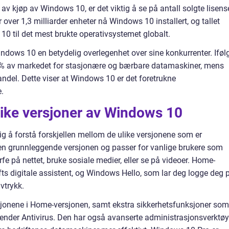
av kjøp av Windows 10, er det viktig å se på antall solgte lisens
 over 1,3 milliarder enheter nå Windows 10 installert, og tallet
 10 til det mest brukte operativsystemet globalt.
indows 10 en betydelig overlegenhet over sine konkurrenter. Iføl
% av markedet for stasjonære og bærbare datamaskiner, mens
del. Dette viser at Windows 10 er det foretrukne
e.
like versjoner av Windows 10
ig å forstå forskjellen mellom de ulike versjonene som er
en grunnleggende versjonen og passer for vanlige brukere som
fe på nettet, bruke sosiale medier, eller se på videoer. Home-
ts digitale assistent, og Windows Hello, som lar deg logge deg 
vtrykk.
sjonene i Home-versjonen, samt ekstra sikkerhetsfunksjoner som
ender Antivirus. Den har også avanserte administrasjonsverktøy