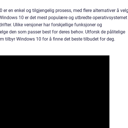
 en enkel og tilgjengelig prosess, med flere alternativer å vel
indows 10 er det mest populære og utbredte operativsystemet 
ifter. Ulike versjoner har forskjellige funksjoner og
velge den som passer best for deres behov. Utforsk de pålitelige
tilbyr Windows 10 for å finne det beste tilbudet for deg.