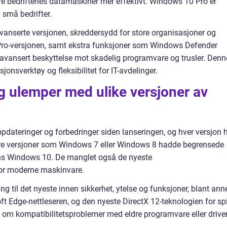
kre bedriftenes datamaskiner mer effektivt. Windows 10 Pro er
v små bedrifter.
anserte versjonen, skreddersydd for store organisasjoner og
i Pro-versjonen, samt ekstra funksjoner som Windows Defender
avansert beskyttelse mot skadelig programvare og trusler. Denn
onsverktøy og fleksibilitet for IT-avdelinger.
og ulemper med ulike versjoner av
dateringer og forbedringer siden lanseringen, og hver versjon 
gere versjoner som Windows 7 eller Windows 8 hadde begrensede
s Windows 10. De manglet også de nyeste
for moderne maskinvare.
 til det nyeste innen sikkerhet, ytelse og funksjoner, blant ann
 Edge-nettleseren, og den nyeste DirectX 12-teknologien for spil
t om kompatibilitetsproblemer med eldre programvare eller driver