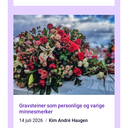
stall og fjøs, men også i innkjø...
Gravsteiner som personlige og varige
minnesmerker
14 juli 2026
Kim André Haugen