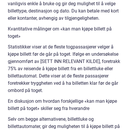
vanligvis enkle å bruke og gir deg mulighet til å velge
billettype, destinasjon og dato. Du kan betale med kort
eller kontanter, avhengig av tilgjengeligheten.
Kvantitative målinger om «kan man kjøpe billett på
toget»
Statistikker viser at de fleste togpassasjerer velger å
kjøpe billett før de går på toget. Ifølge en undersøkelse
gjennomført av [SETT INN RELEVANT KILDE], foretrakk
75% av reisende å kjøpe billett fra en billettluke eller
billettautomat. Dette viser at de fleste passasjerer
foretrekker tryggheten ved å ha billetten klar før de går
ombord på toget.
En diskusjon om hvordan forskjellige «kan man kjøpe
billett på toget» skiller seg fra hverandre
Selv om begge alternativene, billettluke og
billettautomater, gir deg muligheten til å kjøpe billett på