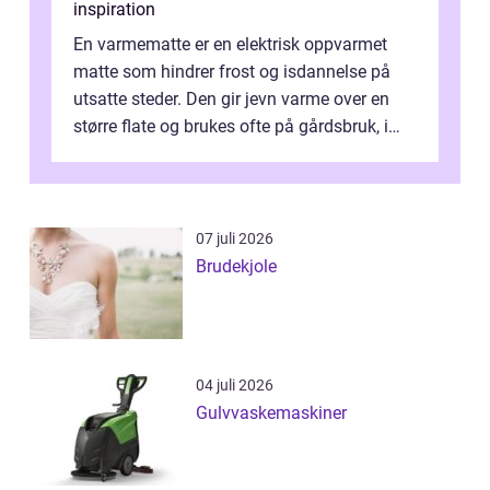
inspiration
En varmematte er en elektrisk oppvarmet
matte som hindrer frost og isdannelse på
utsatte steder. Den gir jevn varme over en
større flate og brukes ofte på gårdsbruk, i
stall og fjøs, men også i innkjø...
07 juli 2026
Brudekjole
04 juli 2026
Gulvvaskemaskiner