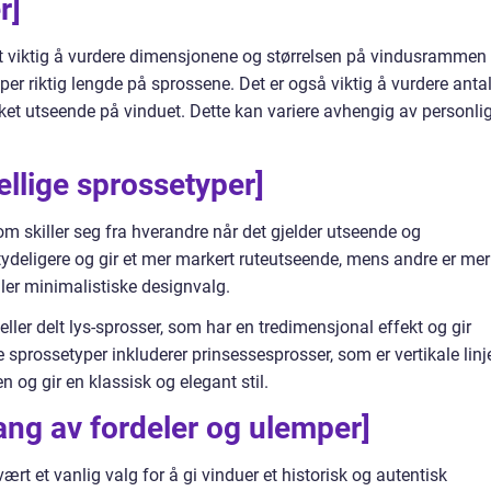
r]
det viktig å vurdere dimensjonene og størrelsen på vindusrammen
øper riktig lengde på sprossene. Det er også viktig å vurdere antal
et utseende på vinduet. Dette kan variere avhengig av personli
ellige sprossetyper]
om skiller seg fra hverandre når det gjelder utseende og
tydeligere og gir et mer markert ruteutseende, mens andre er mer
ller minimalistiske designvalg.
eller delt lys-sprosser, som har en tredimensjonal effekt og gir
 sprossetyper inkluderer prinsessesprosser, som er vertikale linj
 og gir en klassisk og elegant stil.
ng av fordeler og ulemper]
rt et vanlig valg for å gi vinduer et historisk og autentisk