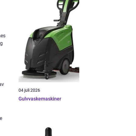
nes
og
av
04 juli 2026
Gulvvaskemaskiner
ke