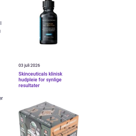
l
g
03 juli 2026
Skinceuticals klinisk
hudpleie for synlige
resultater
er