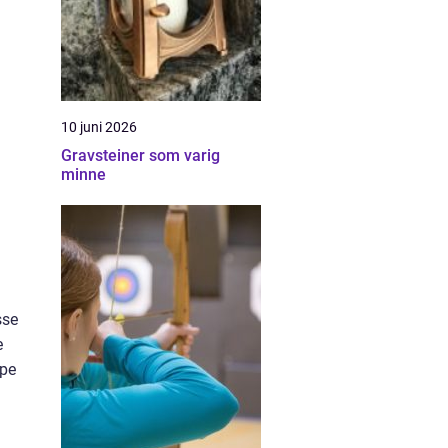
10 juni 2026
Gravsteiner som varig
minne
sse
e
ape