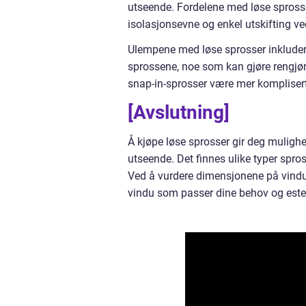
utseende. Fordelene med løse sprosser 
isolasjonsevne og enkel utskifting ve
Ulempene med løse sprosser inkludere
sprossene, noe som kan gjøre rengjør
snap-in-sprosser være mer komplisert
[Avslutning]
Å kjøpe løse sprosser gir deg mulighet
utseende. Det finnes ulike typer spro
Ved å vurdere dimensjonene på vindu
vindu som passer dine behov og estet