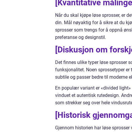
[Kvantitative målinge
Når du skal kjøpe løse sprosser, er 
din. Mål nøyaktig for å sikre at du kj
sprosser som trengs for å oppnå ønsk
preferanse og designstil.
[Diskusjon om forskj
Det finnes ulike typer løse sprosser s
funksjonalitet. Noen sprossetyper er 
subtile og passer bedre til moderne e
En populær variant er «divided light» 
vinduet et autentisk rutedesign. Andre
som strekker seg over hele vindusruten
[Historisk gjennomga
Gjennom historien har løse sprosser væ