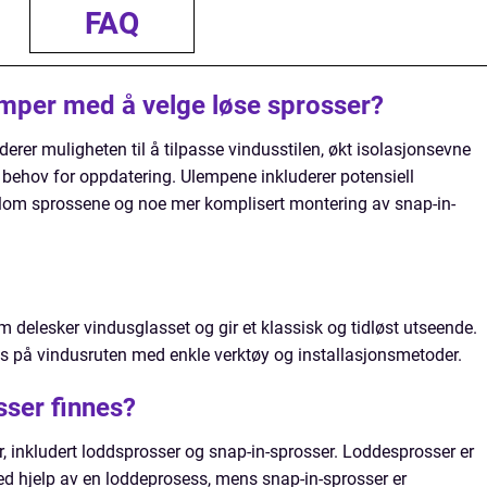
FAQ
emper med å velge løse sprosser?
erer muligheten til å tilpasse vindusstilen, økt isolasjonsevne
r behov for oppdatering. Ulempene inkluderer potensiell
llom sprossene og noe mer komplisert montering av snap-in-
om delesker vindusglasset og gir et klassisk og tidløst utseende.
s på vindusruten med enkle verktøy og installasjonsmetoder.
sser finnes?
er, inkludert loddsprosser og snap-in-sprosser. Loddesprosser er
ed hjelp av en loddeprosess, mens snap-in-sprosser er