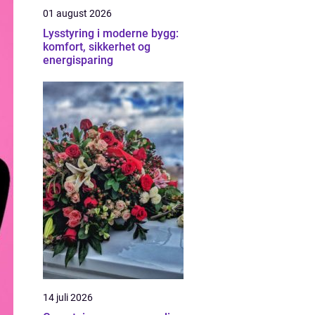
01 august 2026
Lysstyring i moderne bygg:
komfort, sikkerhet og
energisparing
14 juli 2026