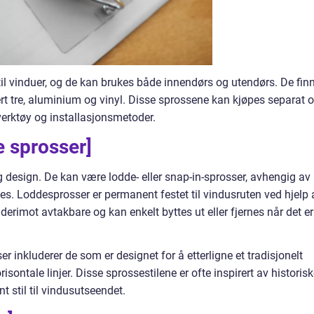
 til vinduer, og de kan brukes både innendørs og utendørs. De fin
dert tre, aluminium og vinyl. Disse sprossene kan kjøpes separat 
erktøy og installasjonsmetoder.
e sprosser]
g design. De kan være lodde- eller snap-in-sprosser, avhengig av
es. Loddesprosser er permanent festet til vindusruten ved hjelp 
derimot avtakbare og kan enkelt byttes ut eller fjernes når det er
 inkluderer de som er designet for å etterligne et tradisjonelt
sontale linjer. Disse sprossestilene er ofte inspirert av historis
t stil til vindusutseendet.