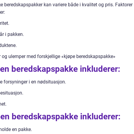
ige beredskapspakker kan variere både i kvalitet og pris. Faktorer
er:
tet.
år i pakken.
duktene.
r og ulemper med forskjellige «kjøpe beredskapspakke»
 en beredskapspakke inkluderer:
e forsyninger i en nødsituasjon.
sesituasjon.
het.
 en beredskapspakke inkluderer:
holde en pakke.