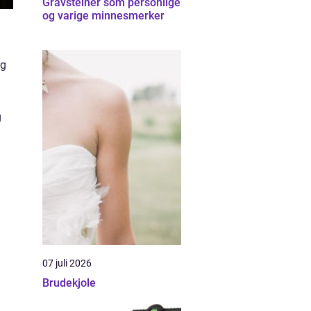
Gravsteiner som personlige
og varige minnesmerker
ig
g
07 juli 2026
Brudekjole