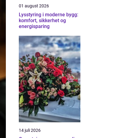
01 august 2026
Lysstyring i moderne bygg:
komfort, sikkerhet og
energisparing
14 juli 2026