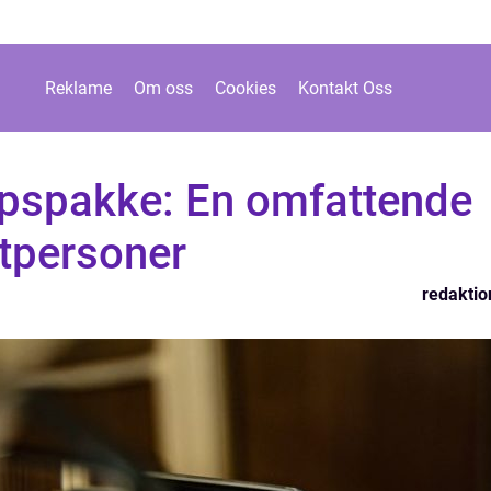
Reklame
Om oss
Cookies
Kontakt Oss
pspakke: En omfattende
atpersoner
redaktio