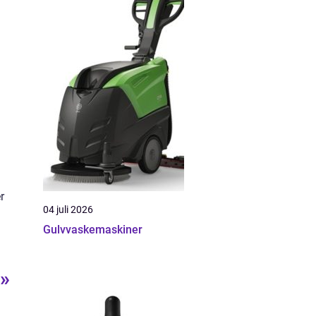
r
04 juli 2026
Gulvvaskemaskiner
e»