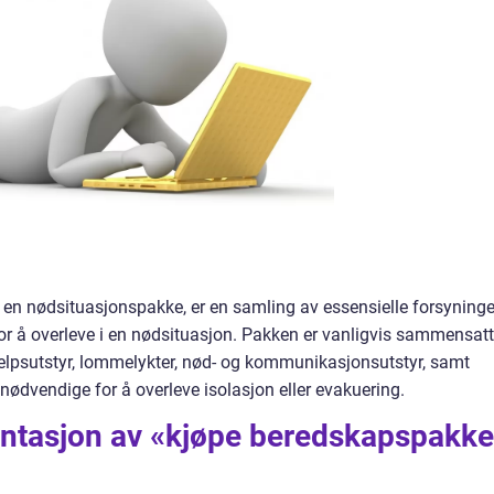
en nødsituasjonspakke, er en samling av essensielle forsyninge
r å overleve i en nødsituasjon. Pakken er vanligvis sammensatt
elpsutstyr, lommelykter, nød- og kommunikasjonsutstyr, samt
dvendige for å overleve isolasjon eller evakuering.
ntasjon av «kjøpe beredskapspakk