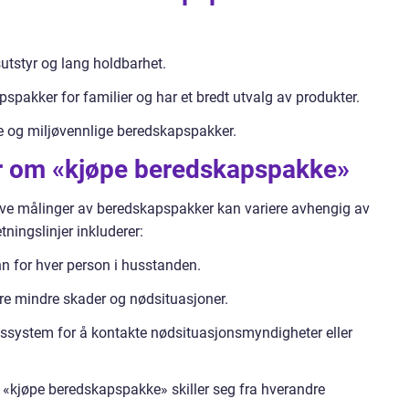
sutstyr og lang holdbarhet.
pspakker for familier og har et bredt utvalg av produkter.
e og miljøvennlige beredskapspakker.
er om «kjøpe beredskapspakke»
ative målinger av beredskapspakker kan variere avhengig av
ningslinjer inkluderer:
n for hver person i husstanden.
ere mindre skader og nødsituasjoner.
system for å kontakte nødsituasjonsmyndigheter eller
 «kjøpe beredskapspakke» skiller seg fra hverandre