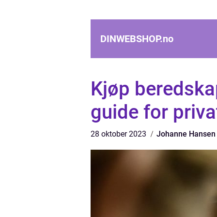
DINWEBSHOP.
no
Kjøp beredska
guide for priv
28 oktober 2023
Johanne Hansen