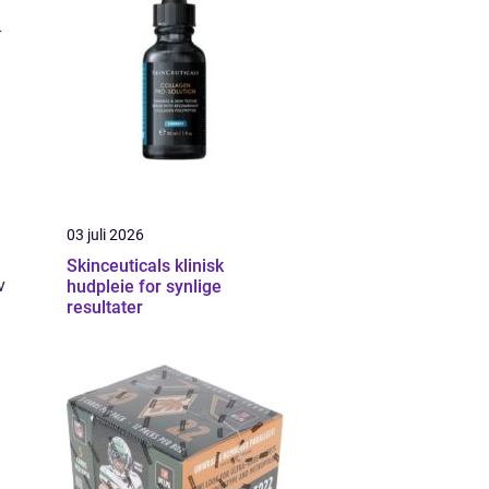
-
03 juli 2026
Skinceuticals klinisk
v
hudpleie for synlige
resultater