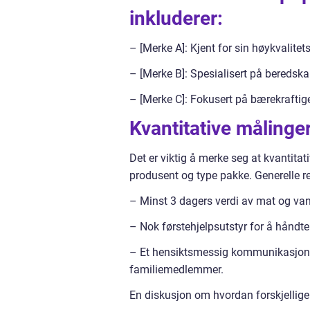
inkluderer:
– [Merke A]: Kjent for sin høykvalitet
– [Merke B]: Spesialisert på beredska
– [Merke C]: Fokusert på bærekraftig
Kvantitative måling
Det er viktig å merke seg at kvantit
produsent og type pakke. Generelle ret
– Minst 3 dagers verdi av mat og van
– Nok førstehjelpsutstyr for å håndt
– Et hensiktsmessig kommunikasjons
familiemedlemmer.
En diskusjon om hvordan forskjellige