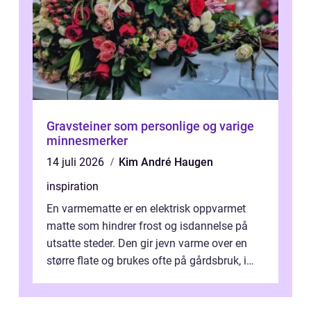
Gravsteiner som personlige og varige
minnesmerker
14 juli 2026
Kim André Haugen
inspiration
En varmematte er en elektrisk oppvarmet
matte som hindrer frost og isdannelse på
utsatte steder. Den gir jevn varme over en
større flate og brukes ofte på gårdsbruk, i
stall og fjøs, men også i innkjø...