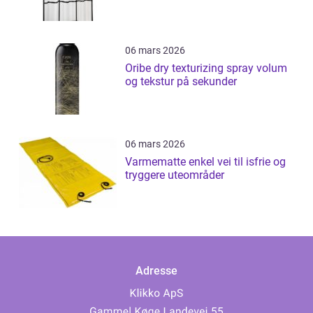
06 mars 2026
Oribe dry texturizing spray volum
og tekstur på sekunder
06 mars 2026
Varmematte enkel vei til isfrie og
tryggere uteområder
Adresse