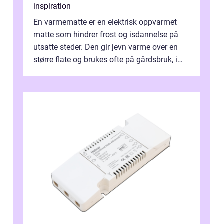
inspiration
En varmematte er en elektrisk oppvarmet
matte som hindrer frost og isdannelse på
utsatte steder. Den gir jevn varme over en
større flate og brukes ofte på gårdsbruk, i
stall og fjøs, men også i innkjø...