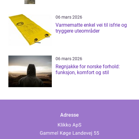
06 mars 2026
Varmematte enkel vei til isfrie og
tryggere uteområder
06 mars 2026
Regnjakke for norske forhold:
funksjon, komfort og stil
Adresse